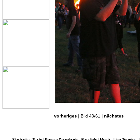
vorheriges
| Bild 43/61 |
nächstes
Startseite
|
Texte
|
Presse Downloads
|
Bandinfo
|
Musik
|
Live-Termine
|