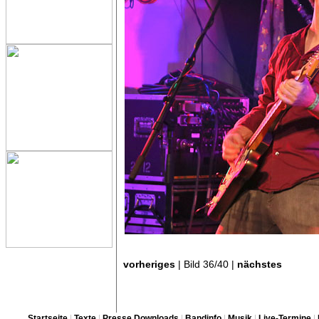
vorheriges
| Bild 36/40 |
nächstes
Startseite
|
Texte
|
Presse Downloads
|
Bandinfo
|
Musik
|
Live-Termine
|