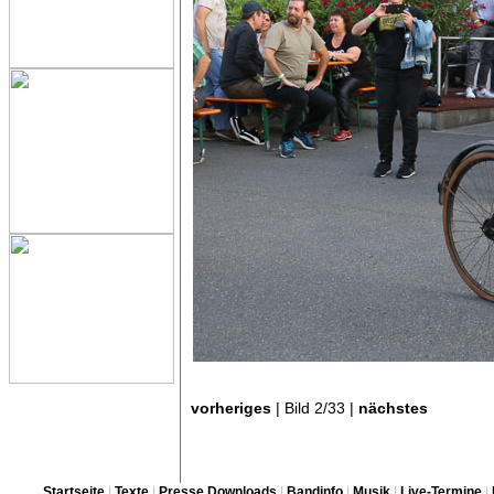
vorheriges
| Bild 2/33 |
nächstes
Startseite
|
Texte
|
Presse Downloads
|
Bandinfo
|
Musik
|
Live-Termine
|