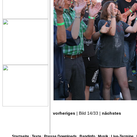
vorheriges
| Bild 14/33 |
nächstes
Startseite
|
Texte
|
Presse Downloads
|
Bandinfo
|
Musik
|
Live-Termine
|